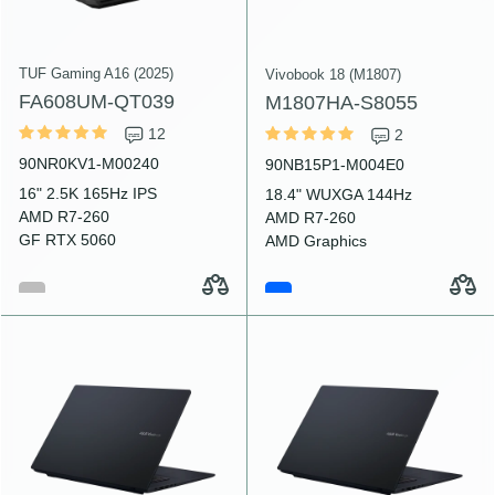
TUF Gaming A16 (2025)
Vivobook 18 (M1807)
FA608UM-QT039
M1807HA-S8055
12
2
90NR0KV1-M00240
90NB15P1-M004E0
16" 2.5K 165Hz IPS
18.4" WUXGA 144Hz
AMD R7-260
AMD R7-260
GF RTX 5060
AMD Graphics