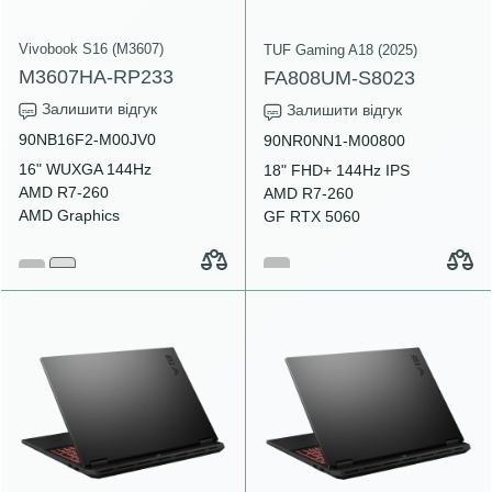
Vivobook S16 (M3607)
TUF Gaming A18 (2025)
M3607HA-RP233
FA808UM-S8023
Залишити відгук
Залишити відгук
90NB16F2-M00JV0
90NR0NN1-M00800
16" WUXGA 144Hz
18" FHD+ 144Hz IPS
AMD R7-260
AMD R7-260
AMD Graphics
GF RTX 5060