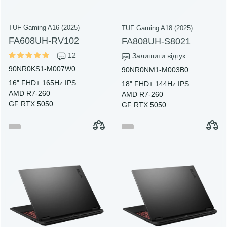
TUF Gaming A16 (2025)
TUF Gaming A18 (2025)
FA608UH-RV102
FA808UH-S8021
12
Залишити відгук
90NR0KS1-M007W0
90NR0NM1-M003B0
16" FHD+ 165Hz IPS
18" FHD+ 144Hz IPS
AMD R7-260
AMD R7-260
GF RTX 5050
GF RTX 5050