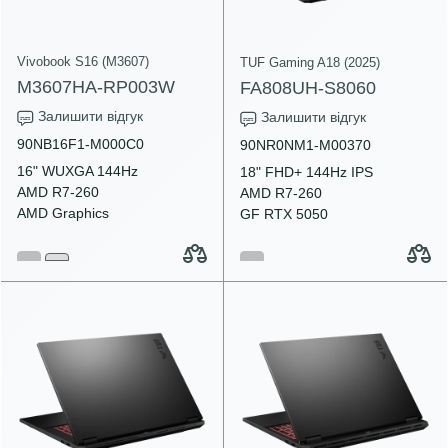
Vivobook S16 (M3607)
TUF Gaming A18 (2025)
M3607HA-RP003W
FA808UH-S8060
Залишити відгук
Залишити відгук
90NB16F1-M000C0
90NR0NM1-M00370
16" WUXGA 144Hz
18" FHD+ 144Hz IPS
AMD R7-260
AMD R7-260
AMD Graphics
GF RTX 5050