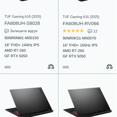
TUF Gaming A18 (2025)
TUF Gaming A16 (2025)
FA808UH-S8028
FA608UH-RV066
Залишити відгук
12
90NR0NM1-M00150
90NR0KS1-M005Y0
18" FHD+ 144Hz IPS
16" FHD+ 165Hz IPS
AMD R7-260
AMD R7-260
GF RTX 5050
GF RTX 5050