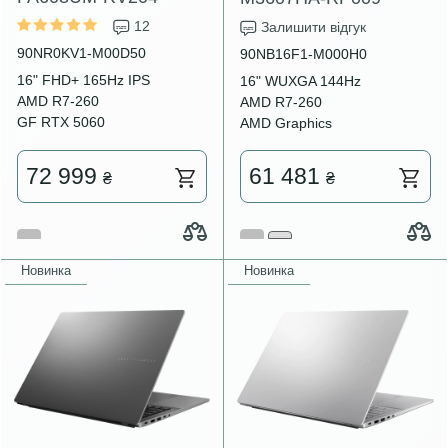
12
Залишити відгук
90NR0KV1-M00D50
90NB16F1-M000H0
16" FHD+ 165Hz IPS
16" WUXGA 144Hz
AMD R7-260
AMD R7-260
GF RTX 5060
AMD Graphics
72 999
61 481
₴
₴
Новинка
Новинка