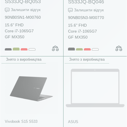
S533JQ-BQ053
S533JQ-BQ046
Залишити відгук
Залишити відгук
90NB0SN1-M00760
90NB0SN3-M00770
15.6" FHD
15.6" FHD
Core i7-1065G7
Core i7-1065G7
GF MX350
GF MX350
Знято з виробництва
Знято з виробництва
Vivobook S15 S533
ASUS