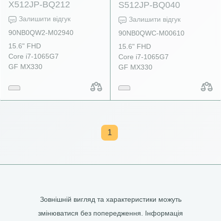
X512JP-BQ212
S512JP-BQ040
Залишити відгук
Залишити відгук
90NB0QW2-M02940
90NB0QWC-M00610
15.6" FHD
15.6" FHD
Core i7-1065G7
Core i7-1065G7
GF MX330
GF MX330
1
Зовнішній вигляд та характеристики можуть
змінюватися без попередження. Інформація