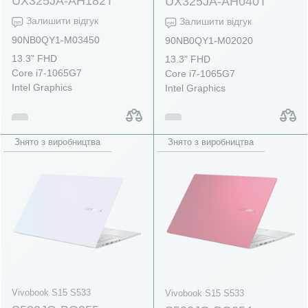
UX325JA-AH182T
UX325JA-AH040T
Залишити відгук
Залишити відгук
90NB0QY1-M03450
90NB0QY1-M02020
13.3" FHD
13.3" FHD
Core i7-1065G7
Core i7-1065G7
Intel Graphics
Intel Graphics
Знято з виробництва
Знято з виробництва
Vivobook S15 S533
Vivobook S15 S533