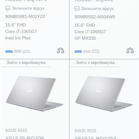
Залишити відгук
Залишити відгук
90NB0SR1-M02YZ0
90NB0SS2-M004W0
15.6" FHD
15.6" FHD
Core i7-1065G7
Core i7-1065G7
Intel Iris Plus
GF MX330
Знято з виробництва
Знято з виробництва
ASUS X515
ASUS X515
X515JP-BQ306
X515JA-BQ3253