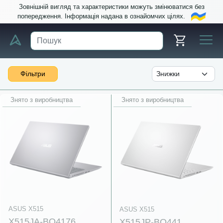
Зовнішній вигляд та характеристики можуть змінюватися без
попередження. Інформація надана в ознайомчих цілях.
Фільтри
Знято з виробництва
Знято з виробництва
ASUS X515
ASUS X515
X515JA-BQ4176
X515JP-BQ441