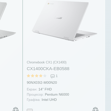
Chromebook CX1 (CX1400)
CX1400CKA-EB0588
1
90NX03I2-M00N20
Екран:
14" FHD
Процесор:
Pentium N6000
Графіка:
Intel UHD