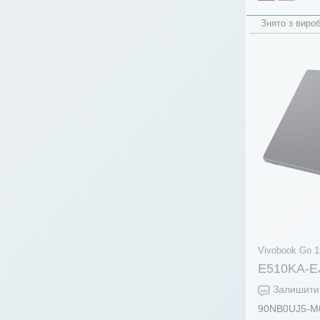
amd r3-5300u
(2)
Знято з виро
amd r3-7320u
(15)
amd r5-150
(15)
amd r5-220
(7)
amd r5-2500u
(7)
amd r5-3500u
(68)
amd r5-3550h
(21)
amd r5-40
(10)
amd r5-4500u
(37)
amd r5-4600h
(35)
amd r5-4600hs
(5)
Vivobook Go 1
amd r5-5500u
(35)
E510KA-E
amd r5-5600h
(77)
Залишити 
amd r5-5600u
(1)
90NB0UJ5-M