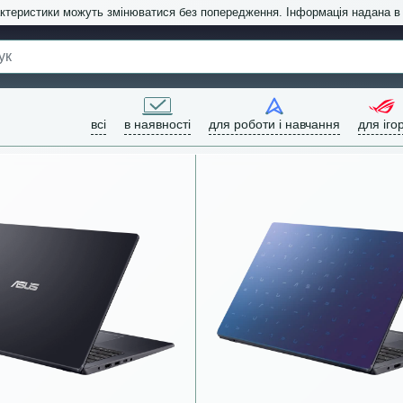
актеристики можуть змінюватися без попередження. Інформація надана 
всі
в наявності
для роботи і навчання
для іго