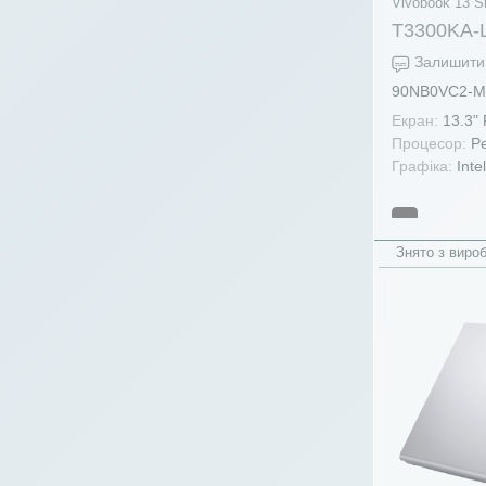
amd r7-4800h/hs
(3)
Vivobook 13 S
T3300KA-
amd r7-4800hs
(15)
Залишити 
amd r7-5700u
(23)
90NB0VC2-M
amd r7-5800h
(75)
Екран:
13.3"
amd r7-5800h/hs
(3)
Процесор:
Pe
Графіка:
Inte
amd r7-5800hs
(10)
amd r7-5800u
(1)
amd r7-5825u
(5)
Знято з виро
amd r7-6800h
(30)
amd r7-6800h/hs
(6)
amd r7-6800hs
(4)
amd r7-6800u
(5)
amd r7-7435hs
(37)
amd r7-7445hs
(12)