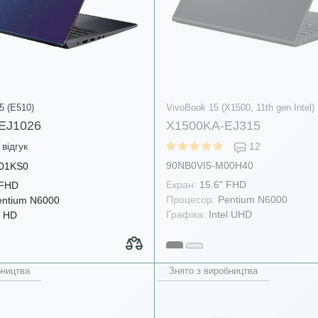
5 (E510)
VivoBook 15 (X1500, 11th gen Intel)
EJ1026
X1500KA-EJ315
відгук
12
90NB0VI5-M00H40
01KS0
Екран:
15.6" FHD
 FHD
Процесор:
Pentium N6000
ntium N6000
Графіка:
Intel UHD
l HD
бництва
Знято з виробництва