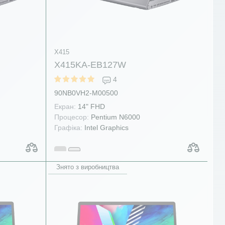
X415
X415KA-EB127W
4
90NB0VH2-M00500
Екран:
14" FHD
Процесор:
Pentium N6000
Графіка:
Intel Graphics
Знято з виробництва