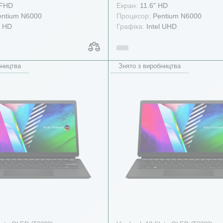
 FHD
Екран:
11.6" HD
ntium N6000
Процесор:
Pentium N6000
l HD
Графіка:
Intel UHD
бництва
Знято з виробництва