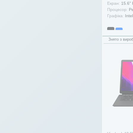
amd r5-5625u
(4)
Екран:
15.6"
Процесор:
Pe
amd r5-6600u
(3)
Графіка:
Inte
amd r5-7430u
(27)
amd r5-7520u
(18)
amd r5-7530u
(25)
Знято з виро
amd r5-7535hs
(55)
amd r5-7535u
(4)
amd r7-170
(23)
amd r7-260
(44)
amd r7-2700u
(5)
amd r7-3700u
(29)
amd r7-3750h
(28)
amd r7-4700u
(35)
amd r7-4800h
(56)