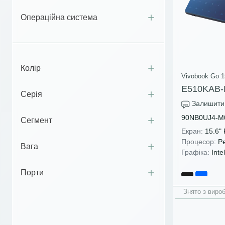
amd a6-9225
(9)
amd a8-7410
(1)
Операційна система
amd a9-9420
(20)
amd a9-9425
(10)
amd ai 5 330
(17)
Колір
Vivobook Go 1
amd ai 5 340
(11)
E510KAB-
Серія
amd ai 5 430
(4)
Залишити 
amd ai 7 350
(16)
90NB0UJ4-M
Сегмент
amd ai 7 445
(20)
Екран:
15.6"
Процесор:
Pe
amd ai 9 365
(6)
Вага
Графіка:
Inte
amd ai 9 465
(9)
Порти
amd ai 9 hx 370
(45)
Знято з виро
amd ai max 388
(1)
amd ai max 395
(4)