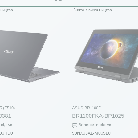
бництва
Знято з виробництва
5 (E510)
ASUS BR1100F
J381
BR1100FKA-BP1025
відгук
Залишити відгук
00HD0
90NX03A1-M005L0