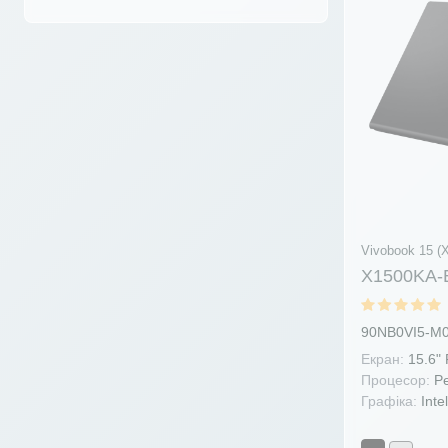
amd athlon 3050u
(1)
amd athlon 3150u
(4)
amd athlon 7220u
(3)
amd e1-6010
(2)
amd e1-7010
(1)
amd e2-6110
(2)
amd e2-7110
(2)
amd e2-9000
(9)
Vivobook 15 (X
amd fx-9800p
(1)
X1500KA-
amd r3-2300u
(2)
amd r3-30
(7)
90NB0VI5-M
amd r3-3200u
(31)
Екран:
15.6"
Процесор:
Pe
amd r3-3250u
(27)
Графіка:
Inte
amd r3-4300u
(1)