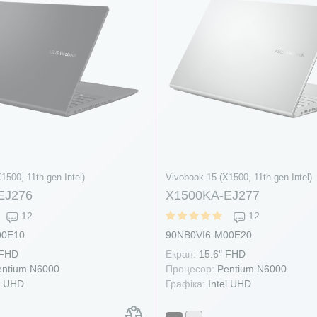
1500, 11th gen Intel)
Vivobook 15 (X1500, 11th gen Intel)
EJ276
X1500KA-EJ277
12
12
00E10
90NB0VI6-M00E20
 FHD
Екран:
15.6" FHD
ntium N6000
Процесор:
Pentium N6000
l UHD
Графіка:
Intel UHD