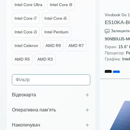
Intel Core Ultra
Intel Core i9
Vivobook Go 1
Intel Core i7
Intel Core i5
E510KA-B
Залишити 
Intel Core i3
Intel Pentium
90NB0UJ5-M
Intel Celeron
AMD R9
AMD R7
Екран:
15.6"
Процесор:
Pe
Графіка:
Inte
AMD R5
AMD R3
amd a10-9600p
(1)
Відеокарта
amd a10-9620p
(1)
Оперативна пам’ять
amd a12-9720p
(2)
amd a4-9125
(5)
Накопичувач