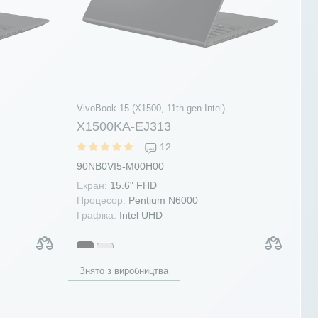
VivoBook 15 (X1500, 11th gen Intel)
X1500KA-EJ313
12
90NB0VI5-M00H00
Екран:
15.6" FHD
Процесор:
Pentium N6000
Графіка:
Intel UHD
Знято з виробництва