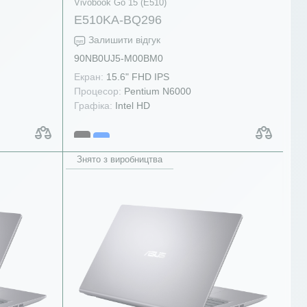
Vivobook Go 15 (E510)
E510KA-BQ296
Залишити відгук
90NB0UJ5-M00BM0
Екран:
15.6" FHD IPS
Процесор:
Pentium N6000
Графіка:
Intel HD
Знято з виробництва