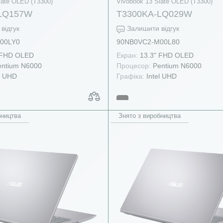
late OLED (T3300)
Vivobook 13 Slate OLED (T3300)
LQ157W
T3300KA-LQ029W
відгук
Залишити відгук
00LY0
90NB0VC2-M00L80
 FHD OLED
Екран:
13.3" FHD OLED
ntium N6000
Процесор:
Pentium N6000
l UHD
Графіка:
Intel UHD
бництва
Знято з виробництва