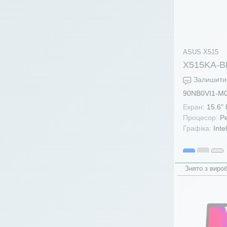
amd r7-7730u
(18)
amd r7-7735hs
(20)
amd r7-7735u
(2)
amd r7-7840hs
(7)
ASUS X515
X515KA-
amd r7-7840u
(6)
Залишити 
amd r7-8840hs
(5)
90NB0VI1-M
amd r7-8840hs
(1)
Екран:
15.6"
amd r7-8840hs 16
(1)
Процесор:
Pe
Графіка:
Inte
amd r7-8845hs
(11)
amd r7-8845hs 16
(4)
amd r9-270 16
(2)
Знято з виро
amd r9-4900h
(1)
amd r9-4900hs
(5)
amd r9-5900hs
(21)