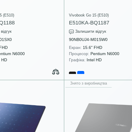
5 (E510)
Vivobook Go 15 (E510)
Q1188
E510KA-BQ1187
відгук
Залишити відгук
01SX0
90NB0UJ4-M01SW0
 FHD
Екран:
15.6" FHD
ntium N6000
Процесор:
Pentium N6000
l HD
Графіка:
Intel HD
Знято з виробництва