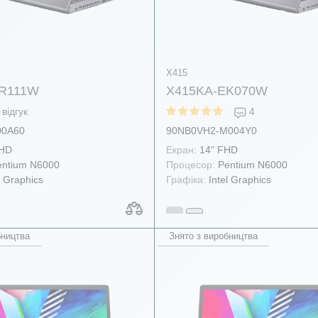
X415
BR111W
X415KA-EK070W
відгук
4
90NB0VH2-M004Y0
00A60
Екран:
14" FHD
 HD
Процесор:
Pentium N6000
ntium N6000
Графіка:
Intel Graphics
l Graphics
бництва
Знято з виробництва