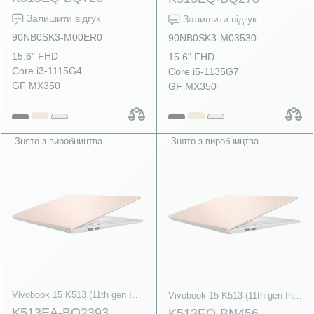
Залишити відгук
Залишити відгук
90NB0SK3-M00ER0
90NB0SK3-M03530
15.6" FHD
15.6" FHD
Core i3-1115G4
Core i5-1135G7
GF MX350
GF MX350
Знято з виробництва
Знято з виробництва
Vivobook 15 K513 (11th gen Intel)
Vivobook 15 K513 (11th gen Intel)
K513EA-BQ2393
K513EQ-BN456