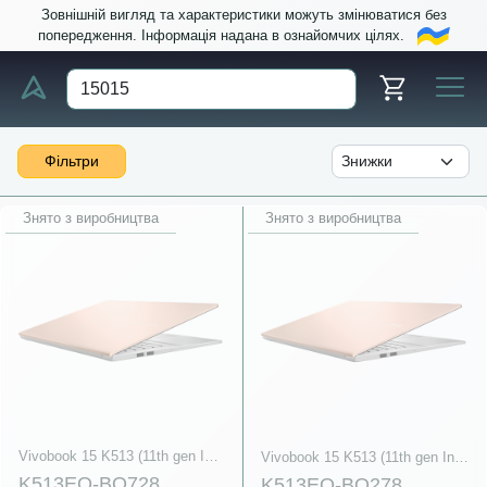
Зовнішній вигляд та характеристики можуть змінюватися без
попередження. Інформація надана в ознайомчих цілях.
Фільтри
Знято з виробництва
Знято з виробництва
Vivobook 15 K513 (11th gen Intel)
Vivobook 15 K513 (11th gen Intel)
K513EQ-BQ728
K513EQ-BQ278