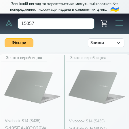
Зовнішній вигляд та характеристики можуть змінюватися без
попередження. Інформація надана в ознайомчих цілях.
Фільтри
Знято з виробництва
Знято з виробництва
Vivobook S14 (S435)
Vivobook S14 (S435)
S435EA-KC032W
S435EA-HM020