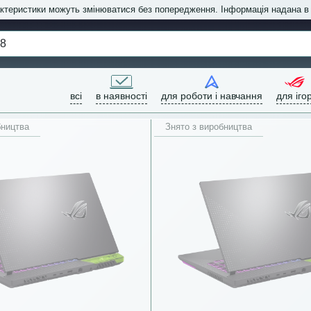
актеристики можуть змінюватися без попередження. Інформація надана 
всі
в наявності
для роботи і навчання
для іго
бництва
Знято з виробництва