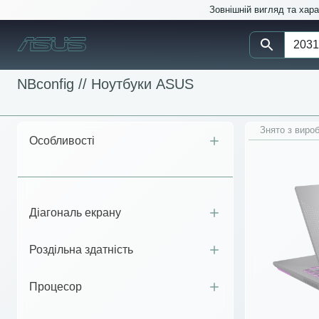
Зовнішній вигляд та хар
NBconfig //
Ноутбуки ASUS
Знято з виро
Особливості
Діагональ екрану
Роздільна здатність
Процесор