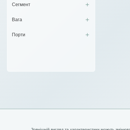
Сегмент
Вага
Порти
Зовнішній вигляд та характеристики можуть зміню