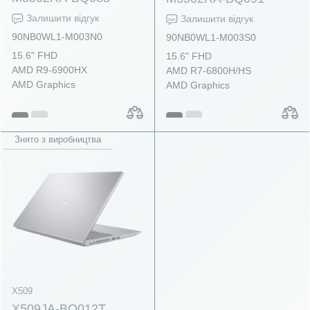
Залишити відгук
Залишити відгук
90NB0WL1-M003N0
90NB0WL1-M003S0
15.6" FHD
15.6" FHD
AMD R9-6900HX
AMD R7-6800H/HS
AMD Graphics
AMD Graphics
Знято з виробництва
X509
X509JA-BQ012T