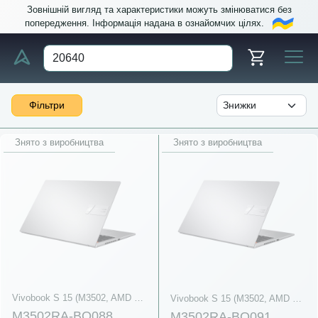
Зовнішній вигляд та характеристики можуть змінюватися без
попередження. Інформація надана в ознайомчих цілях.
Фільтри
Знято з виробництва
Знято з виробництва
Vivobook S 15 (M3502, AMD Ryzen 6000 Series)
Vivobook S 15 (M3502, AMD Ryzen 6000 Series)
M3502RA-BQ088
M3502RA-BQ091