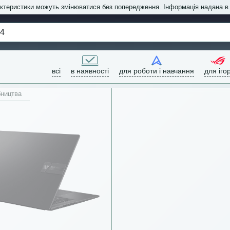
актеристики можуть змінюватися без попередження. Інформація надана 
всі
в наявності
для роботи і навчання
для іго
бництва