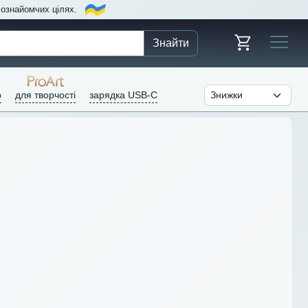
в ознайомчих цілях.
Знайти
р
для творчості
зарядка USB-C