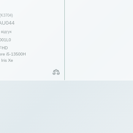
(K3704)
AU044
відгук
001L0
 FHD
re i5-13500H
 Iris Xe