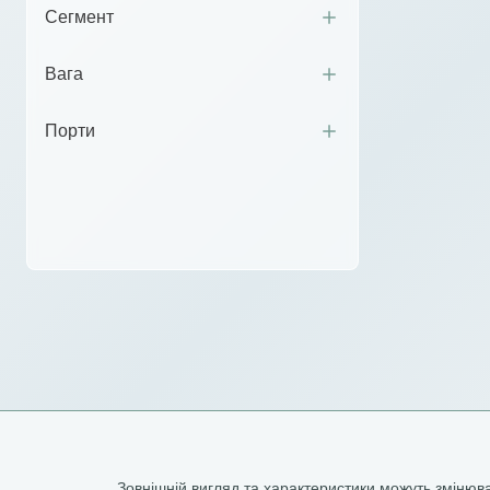
Сегмент
Вага
Порти
Зовнішній вигляд та характеристики можуть зміню