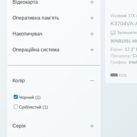
Відеокарта
Vivobook 17X 
Оперативна пам’ять
K3704VA-
Залишити 
Накопичувач
90NB1091-M
Екран:
17.3"
Операційна система
Процесор:
Co
Графіка:
Intel
Колір
Чорний
(1)
Сріблястий
(1)
Серія