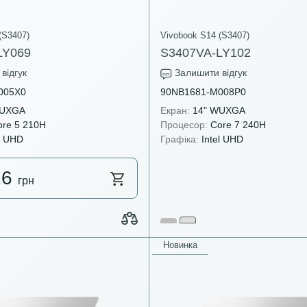
(S3407)
Vivobook S14 (S3407)
LY069
S3407VA-LY102
відгук
Залишити відгук
005X0
90NB1681-M008P0
WUXGA
Екран:
14" WUXGA
re 5 210H
Процесор:
Core 7 240H
l UHD
Графіка:
Intel UHD
26
грн
Новинка