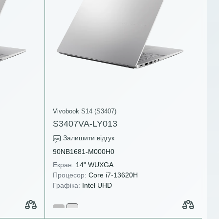
Vivobook S14 (S3407)
S3407VA-LY013
Залишити відгук
90NB1681-M000H0
Екран:
14" WUXGA
Процесор:
Core i7-13620H
Графіка:
Intel UHD