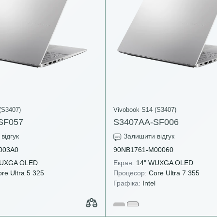
(S3407)
Vivobook S14 (S3407)
SF057
S3407AA-SF006
відгук
Залишити відгук
003A0
90NB1761-M00060
UXGA OLED
Екран:
14" WUXGA OLED
re Ultra 5 325
Процесор:
Core Ultra 7 355
Графіка:
Intel