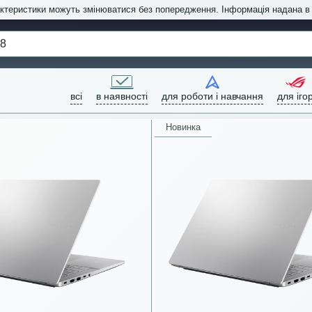
актеристики можуть змінюватися без попередження. Інформація надана 
всі
в наявності
для роботи і навчання
для іго
Новинка