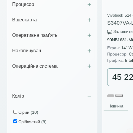
Процесор
Vivobook S14 
Відеокарта
S3407VA-
Залишити 
Оперативна пам’ять
90NB1681-M
Екран:
14" 
Накопичувач
Процесор:
Co
Графіка:
Inte
Операційна система
45 2
Колір
Новинка
Сірий
(10)
Сріблястий
(9)