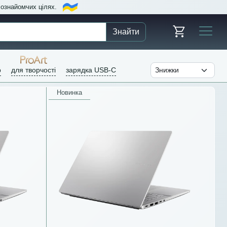
в ознайомчих цілях.
Знайти
р
для творчості
зарядка USB-C
Новинка