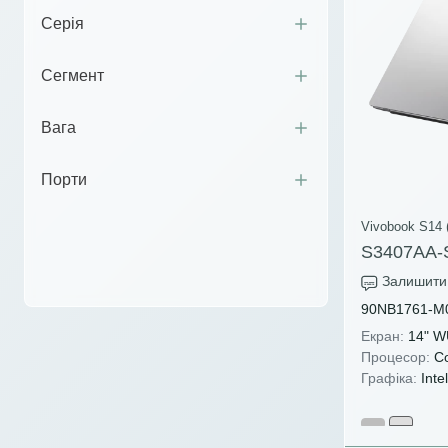
Серія
Сегмент
Вага
Порти
Vivobook S14 
S3407AA-
Залишити 
90NB1761-M
Екран:
14" W
Процесор:
Co
Графіка:
Intel