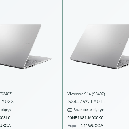
(S3407)
Vivobook S14 (S3407)
LY023
S3407VA-LY015
відгук
Залишити відгук
008L0
90NB1681-M000K0
WUXGA
Екран:
14" WUXGA