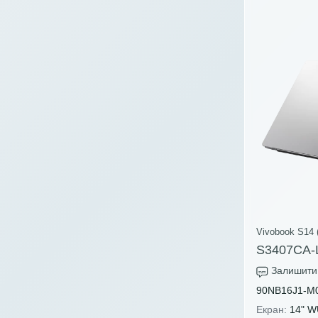
Vivobook S14 
S3407CA-
Залишити 
90NB16J1-M
Екран:
14" 