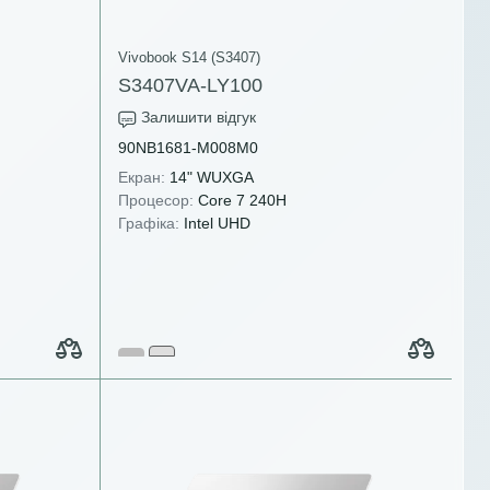
Vivobook S14 (S3407)
S3407VA-LY100
Залишити відгук
90NB1681-M008M0
Екран:
14" WUXGA
Процесор:
Core 7 240H
Графіка:
Intel UHD