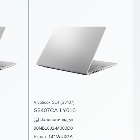
Vivobook S14 (S3407)
S3407CA-LY010
Залишити відгук
90NB16J1-M000D0
Екран:
14" WUXGA