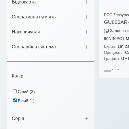
Відеокарта
ROG Zephyrus
Оперативна пам’ять
GU606AR
Залишити 
Накопичувач
90NR0PC1-M
Екран:
16" 2
Операційна система
Процесор:
Co
Графіка:
GF R
Колір
Сірий
(3)
Білий
(1)
Серія