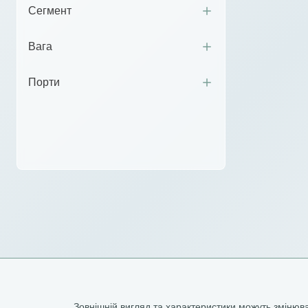
Сегмент
Вага
Порти
Зовнішній вигляд та характеристики можуть зміню