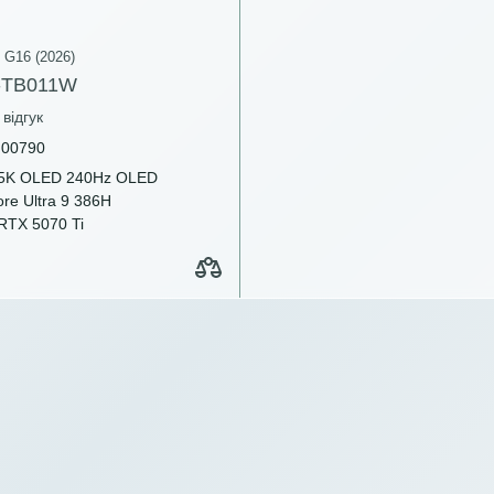
 G16 (2026)
-TB011W
відгук
00790
.5K OLED 240Hz OLED
re Ultra 9 386H
TX 5070 Ti