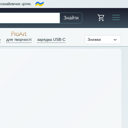
в ознайомчих цілях.
Знайти
р
для творчості
зарядка USB-C