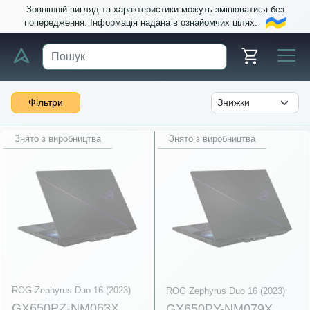
Зовнішній вигляд та характеристики можуть змінюватися без
попередження. Інформація надана в ознайомчих цілях.
Фільтри
Знято з виробництва
Знято з виробництва
ROG Zephyrus Duo 16 (2023)
ROG Zephyrus Duo 16 (2023)
GX650PZ-NM063X
GX650PY-NM079X