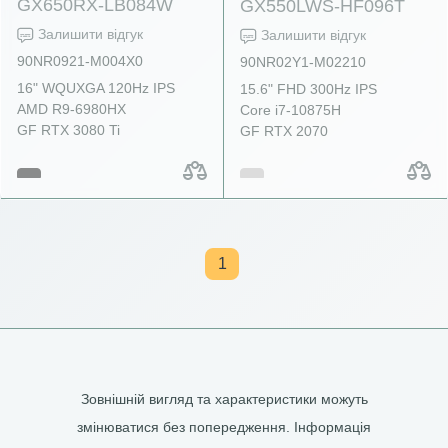
GX650RX-LB084W
GX550LWS-HF096T
Залишити відгук
Залишити відгук
90NR0921-M004X0
90NR02Y1-M02210
16" WQUXGA 120Hz IPS
15.6" FHD 300Hz IPS
AMD R9-6980HX
Core i7-10875H
GF RTX 3080 Ti
GF RTX 2070
1
Зовнішній вигляд та характеристики можуть
змінюватися без попередження. Інформація