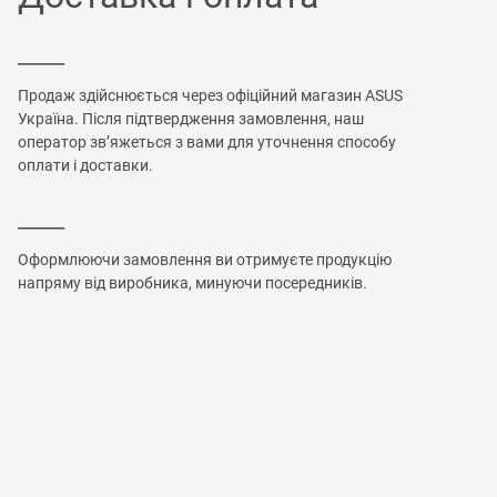
______
Продаж здійснюється через офіційний магазин ASUS
Україна. Після підтвердження замовлення, наш
оператор зв’яжеться з вами для уточнення способу
оплати і доставки.
______
Оформлюючи замовлення ви отримуєте продукцію
напряму від виробника, минуючи посередників.
______
Всі продукти ввезені офіційно на територію України зі
сплатою всіх податків і зборів.
______
Ви отримуєте офіційну міжнародну гарантію та