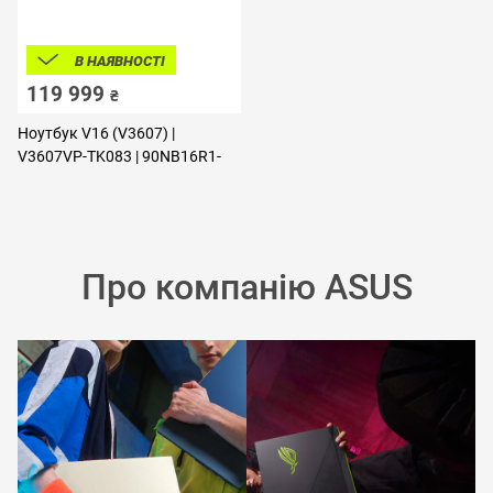
В НАЯВНОСТІ
119 999
₴
Ноутбук V16 (V3607) |
V3607VP-TK083 | 90NB16R1-
M005C0
Про компанію ASUS