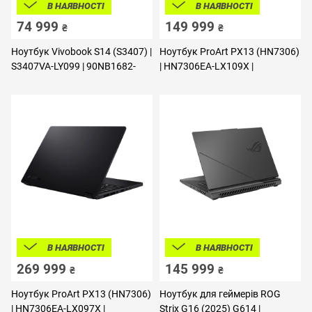
В НАЯВНОСТІ
В НАЯВНОСТІ
74 999
149 999
₴
₴
Ноутбук Vivobook S14 (S3407) |
Ноутбук ProArt PX13 (HN7306)
S3407VA-LY099 | 90NB1682-
| HN7306EA-LX109X |
M008L0
90NB17X1-M00890
В НАЯВНОСТІ
В НАЯВНОСТІ
269 999
145 999
₴
₴
Ноутбук ProArt PX13 (HN7306)
Ноутбук для геймерів ROG
| HN7306EA-LX097X |
Strix G16 (2025) G614 |