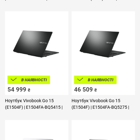
90NB17X1-M00850
G614PR-RV036 | 90NR0NJ7-
M005S0
В НАЯВНОСТІ
В НАЯВНОСТІ
54 999
46 509
₴
₴
Ноутбук Vivobook Go 15
Ноутбук Vivobook Go 15
(E1504F) | E1504FA-BQ5415 |
(E1504F) | E1504FA-BQ5275 |
90NB0ZR2-M07KL0
90NB0ZR2-M07KK0