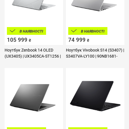
В НАЯВНОСТІ
В НАЯВНОСТІ
105 999
74 999
₴
₴
Ноутбук Zenbook 14 OLED
Ноутбук Vivobook S14 (S3407) |
(UX3405) | UX3405CA-ST1256 |
S3407VA-LY100 | 90NB1681-
90NB14W2-M01V30
M008M0