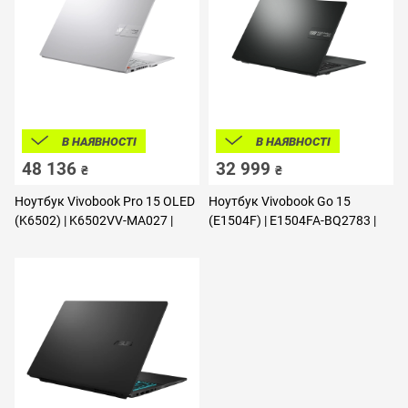
В НАЯВНОСТІ
В НАЯВНОСТІ
48 136
32 999
₴
₴
Ноутбук Vivobook Pro 15 OLED
Ноутбук Vivobook Go 15
(K6502) | K6502VV-MA027 |
(E1504F) | E1504FA-BQ2783 |
90NB1122-M000Y0
90NB0ZR2-M04KC0