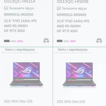
G513QC-HN114
G513QC-HN008
Залишити відгук
Залишити відгук
90NR0511-M02050
90NR0511-M00660
15.6" FHD 144Hz IPS
15.6" FHD 144Hz IPS
AMD R5-5600H
AMD R5-5600H
GF RTX 3050
GF RTX 3050
Знято з виробництва
Знято з виробництва
2021 ROG Strix G15
2021 ROG Strix G15