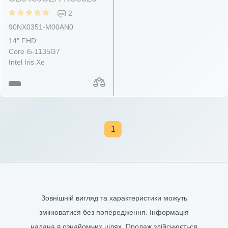
2
90NX0351-M00AN0
14" FHD
Core i5-1135G7
Intel Iris Xe
1
Зовнішній вигляд та характеристики можуть
змінюватися без попередження. Інформація
надана в ознайомчих цілях. Продаж здійснюється