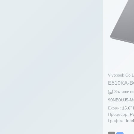
Vivobook Go 1
E510KA-B
Залишити 
90NB0UJ5-M
Екран:
15.6"
Процесор:
Pe
Графіка:
Inte