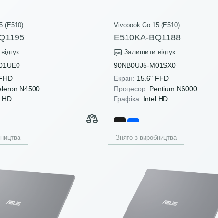
5 (E510)
Vivobook Go 15 (E510)
Q1195
E510KA-BQ1188
відгук
Залишити відгук
01UE0
90NB0UJ5-M01SX0
 FHD
Екран:
15.6" FHD
leron N4500
Процесор:
Pentium N6000
l HD
Графіка:
Intel HD
бництва
Знято з виробництва