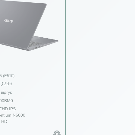
5 (E510)
Q296
відгук
00BM0
 FHD IPS
ntium N6000
l HD