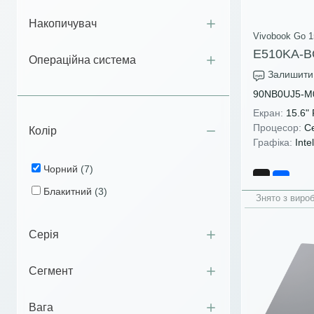
Накопичувач
Vivobook Go 1
E510KA-B
Операційна система
Залишити 
90NB0UJ5-M
Екран:
15.6"
Процесор:
Ce
Колір
Графіка:
Inte
Чорний
(7)
Блакитний
(3)
Знято з виро
Серія
Сегмент
Вага