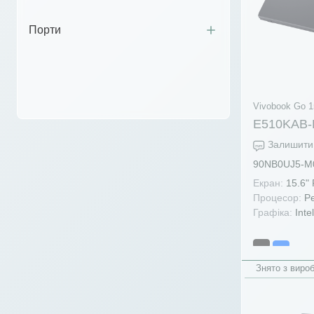
Порти
Vivobook Go 1
E510KAB-
Залишити 
90NB0UJ5-M
Екран:
15.6"
Процесор:
Pe
Графіка:
Inte
Знято з виро