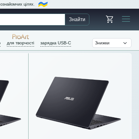
в ознайомчих цілях.
Знайти
р
для творчості
зарядка USB-C