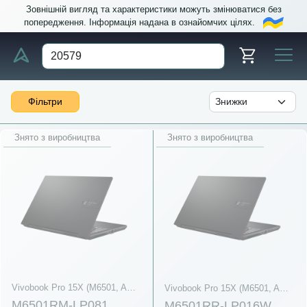
Зовнішній вигляд та характеристики можуть змінюватися без
попередження. Інформація надана в ознайомчих цілях.
Фільтри
Знято з виробництва
Знято з виробництва
Vivobook Pro 15X (M6501, AMD Ryzen 6000 Series)
Vivobook Pro 15X (M6501, AMD Ryzen 6000 Series)
M6501RM-LP081
M6501RR-LP016W