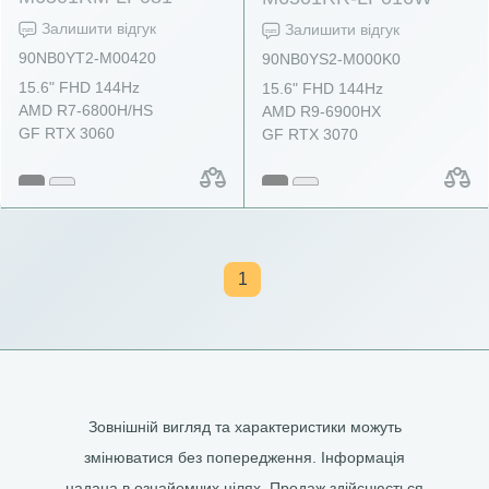
Залишити відгук
Залишити відгук
90NB0YT2-M00420
90NB0YS2-M000K0
15.6" FHD 144Hz
15.6" FHD 144Hz
AMD R7-6800H/HS
AMD R9-6900HX
GF RTX 3060
GF RTX 3070
1
Зовнішній вигляд та характеристики можуть
змінюватися без попередження. Інформація
надана в ознайомчих цілях. Продаж здійснюється