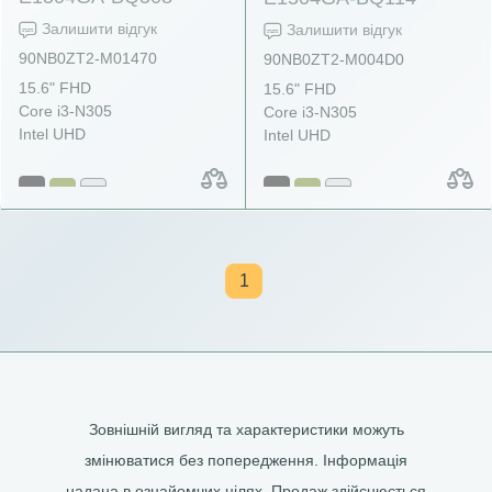
Залишити відгук
Залишити відгук
90NB0ZT2-M01470
90NB0ZT2-M004D0
15.6" FHD
15.6" FHD
Core i3-N305
Core i3-N305
Intel UHD
Intel UHD
1
Зовнішній вигляд та характеристики можуть
змінюватися без попередження. Інформація
надана в ознайомчих цілях. Продаж здійснюється