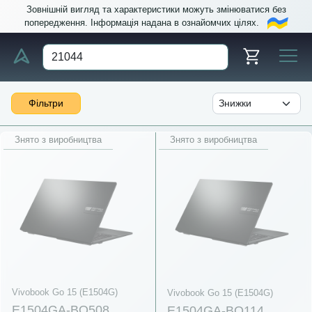
Зовнішній вигляд та характеристики можуть змінюватися без
попередження. Інформація надана в ознайомчих цілях.
Фільтри
Знято з виробництва
Знято з виробництва
Vivobook Go 15 (E1504G)
Vivobook Go 15 (E1504G)
E1504GA-BQ508
E1504GA-BQ114