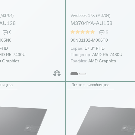
(M3704)
Vivobook 17X (M3704)
AU128
M3704YA-AU158
6
6
005N0
90NB1192-M006T0
 FHD
Екран:
17.3" FHD
D R5-7430U
Процесор:
AMD R5-7430U
 Graphics
Графіка:
AMD Graphics
бництва
Знято з виробництва