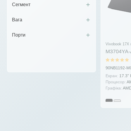
Сегмент
Вага
Порти
Vivobook 17X 
M3704YA-
90NB1192-M
Екран:
17.3"
Процесор:
AM
Графіка:
AMD