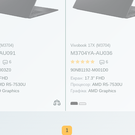
(M3704)
Vivobook 17X (M3704)
AU091
M3704YA-AU036
6
6
003Z0
90NB1192-M001D0
 FHD
Екран:
17.3" FHD
D R5-7530U
Процесор:
AMD R5-7530U
 Graphics
Графіка:
AMD Graphics
1