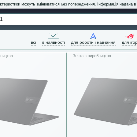
актеристики можуть змінюватися без попередження. Інформація надана 
всі
в наявності
для роботи і навчання
для іго
бництва
Знято з виробництва