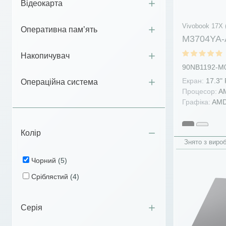
Відеокарта
Vivobook 17X 
Оперативна пам’ять
M3704YA-
Накопичувач
90NB1192-M
Екран:
17.3"
Операційна система
Процесор:
AM
Графіка:
AMD
Колір
Знято з виро
Чорний
(5)
Сріблястий
(4)
Серія