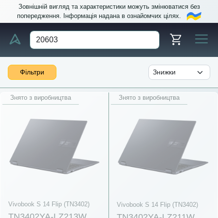
Зовнішній вигляд та характеристики можуть змінюватися без
попередження. Інформація надана в ознайомчих цілях.
Фільтри
Знято з виробництва
Знято з виробництва
Vivobook S 14 Flip (TN3402)
Vivobook S 14 Flip (TN3402)
TN3402YA-LZ213W
TN3402YA-LZ211W