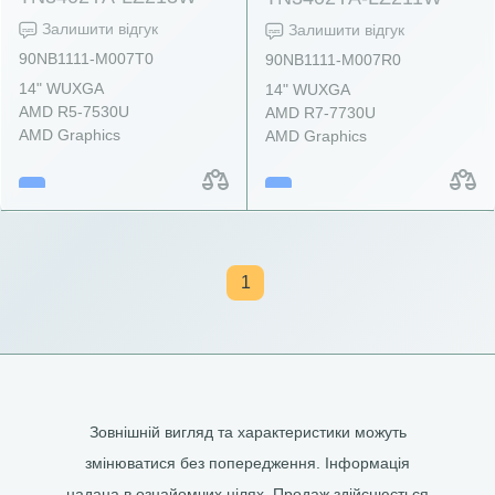
Залишити відгук
Залишити відгук
90NB1111-M007T0
90NB1111-M007R0
14" WUXGA
14" WUXGA
AMD R5-7530U
AMD R7-7730U
AMD Graphics
AMD Graphics
1
Зовнішній вигляд та характеристики можуть
змінюватися без попередження. Інформація
надана в ознайомчих цілях. Продаж здійснюється