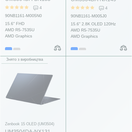
4
4
90NB1161-M005N0
90NB1161-M005J0
15.6" FHD
15.6" 2.8K OLED 120Hz
AMD R5-7535U
AMD R5-7535U
AMD Graphics
AMD Graphics
Знято з виробництва
Zenbook 15 OLED (UM3504)
UM3504DA-NX131