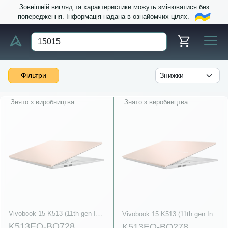
Зовнішній вигляд та характеристики можуть змінюватися без
попередження. Інформація надана в ознайомчих цілях.
Фільтри
Знято з виробництва
Знято з виробництва
Vivobook 15 K513 (11th gen Intel)
Vivobook 15 K513 (11th gen Intel)
K513EQ-BQ728
K513EQ-BQ278