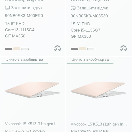
Залишити відгук
Залишити відгук
90NB0SK3-M00ER0
90NB0SK3-M03530
15.6" FHD
15.6" FHD
Core i3-1115G4
Core i5-1135G7
GF MX350
GF MX350
Знято з виробництва
Знято з виробництва
Vivobook 15 K513 (11th gen Intel)
Vivobook 15 K513 (11th gen Intel)
K513EA-BQ2393
K513EQ-BN456