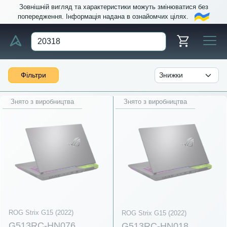
Зовнішній вигляд та характеристики можуть змінюватися без
попередження. Інформація надана в ознайомчих цілях.
Фільтри
Знято з виробництва
Знято з виробництва
ROG Strix G15 (2022)
ROG Strix G15 (2022)
G513RC-HN076
G513RC-HN018