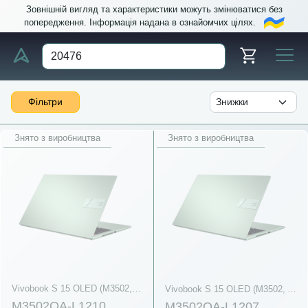
Зовнішній вигляд та характеристики можуть змінюватися без
попередження. Інформація надана в ознайомчих цілях.
Фільтри
Знято з виробництва
Знято з виробництва
Vivobook S 15 OLED (M3502, AMD Ryzen 5000 Series)
Vivobook S 15 OLED (M3502, AMD Ryzen 5000 Series)
M3502QA-L1210
M3502QA-L1207