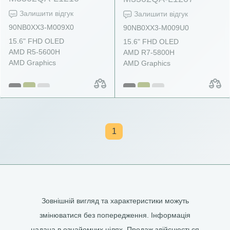
Залишити відгук
Залишити відгук
90NB0XX3-M009X0
90NB0XX3-M009U0
15.6" FHD OLED
15.6" FHD OLED
AMD R5-5600H
AMD R7-5800H
AMD Graphics
AMD Graphics
1
Зовнішній вигляд та характеристики можуть
змінюватися без попередження. Інформація
надана в ознайомчих цілях. Продаж здійснюється