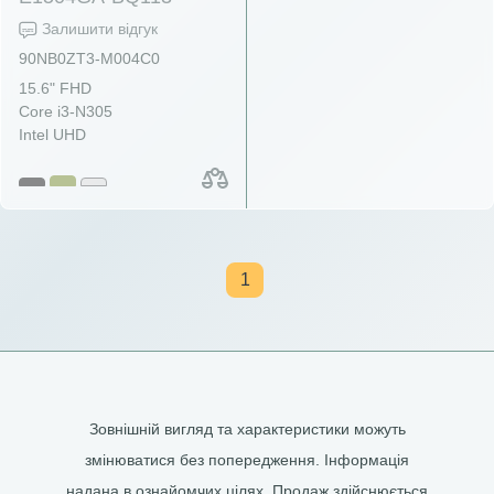
Залишити відгук
90NB0ZT3-M004C0
15.6" FHD
Core i3-N305
Intel UHD
1
Зовнішній вигляд та характеристики можуть
змінюватися без попередження. Інформація
надана в ознайомчих цілях. Продаж здійснюється