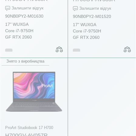
Залишити відгук
Залишити відгук
90NB0PY2-M01630
90NB0PY2-M01520
17" WUXGA
17" WUXGA
Core i7-9750H
Core i7-9750H
GF RTX 2060
GF RTX 2060
Знято з виробництва
ProArt Studiobook 17 H700
H700GV-AV057R