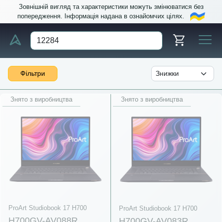
Зовнішній вигляд та характеристики можуть змінюватися без
попередження. Інформація надана в ознайомчих цілях.
Фільтри
Знято з виробництва
Знято з виробництва
ProArt Studiobook 17 H700
ProArt Studiobook 17 H700
H700GV-AV088R
H700GV-AV083R