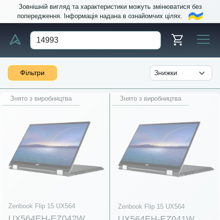
Зовнішній вигляд та характеристики можуть змінюватися без
попередження. Інформація надана в ознайомчих цілях.
Фільтри
Знято з виробництва
Знято з виробництва
Zenbook Flip 15 UX564
Zenbook Flip 15 UX564
UX564EH-EZ042W
UX564EH-EZ041W