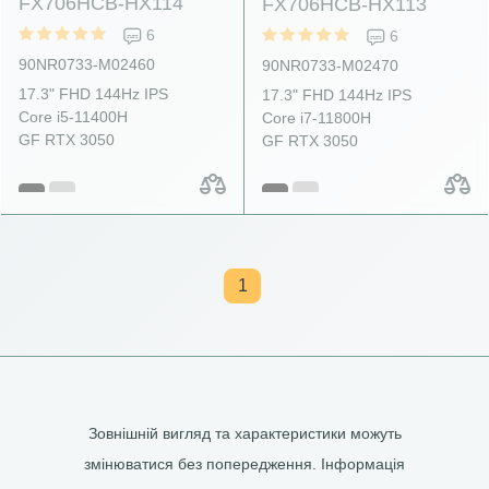
FX706HCB-HX114
FX706HCB-HX113
6
6
90NR0733-M02460
90NR0733-M02470
17.3" FHD 144Hz IPS
17.3" FHD 144Hz IPS
Core i5-11400H
Core i7-11800H
GF RTX 3050
GF RTX 3050
1
Зовнішній вигляд та характеристики можуть
змінюватися без попередження. Інформація