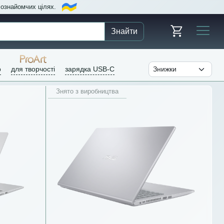
в ознайомчих цілях.
Знайти
р
для творчості
зарядка USB-C
Знято з виробництва