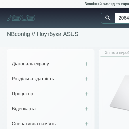
Зовнішній вигляд та хар
NBconfig //
Ноутбуки ASUS
Знято з виро
Діагональ екрану
Роздільна здатність
Процесор
Відеокарта
Оперативна пам’ять