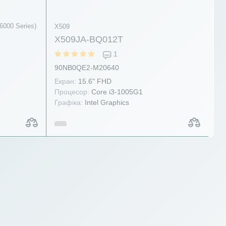
6000 Series)
X509
X509JA-BQ012T
1
90NB0QE2-M20640
Екран:
15.6" FHD
Процесор:
Core i3-1005G1
Графіка:
Intel Graphics