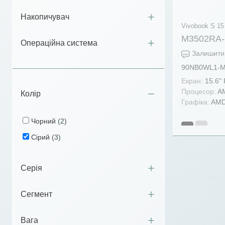
Накопичувач
Vivobook S 15
M3502RA
Операційна система
Залишити 
90NB0WL1-
Екран:
15.6"
Процесор:
AM
Колір
Графіка:
AMD
Чорний
(2)
Сірий
(3)
Серія
Сегмент
Вага