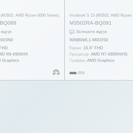
 (M3502, AMD Ryzen 6000 Series)
Vivobook S 15 (M3502, AMD Ryzen 
-BQ088
M3502RA-BQ091
відгук
Залишити відгук
M003N0
90NB0WL1-M003S0
 FHD
Екран:
15.6" FHD
D R9-6900HX
Процесор:
AMD R7-6800H/HS
 Graphics
Графіка:
AMD Graphics