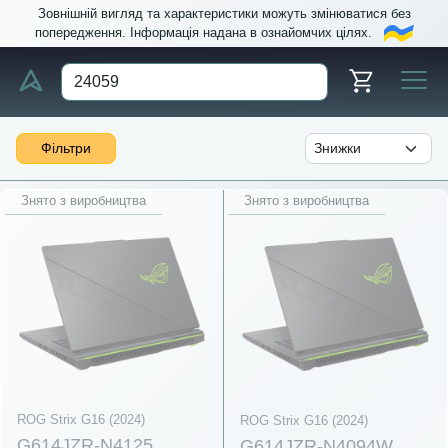
Зовнішній вигляд та характеристики можуть змінюватися без
попередження. Інформація надана в ознайомчих цілях.
Фільтри
Знято з виробництва
Знято з виробництва
ROG Strix G16 (2024)
ROG Strix G16 (2024)
G614JZR-N4125
G614JZR-N4094W