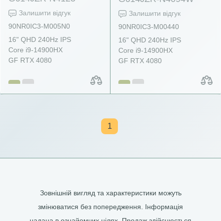
Залишити відгук
Залишити відгук
90NR0IC3-M005N0
90NR0IC3-M00440
16" QHD 240Hz IPS
16" QHD 240Hz IPS
Core i9-14900HX
Core i9-14900HX
GF RTX 4080
GF RTX 4080
1
Зовнішній вигляд та характеристики можуть
змінюватися без попередження. Інформація
надана в ознайомчих цілях. Продаж здійснюється