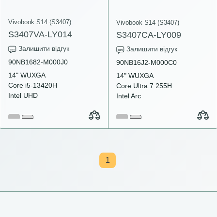
Vivobook S14 (S3407)
Vivobook S14 (S3407)
S3407VA-LY014
S3407CA-LY009
Залишити відгук
Залишити відгук
90NB1682-M000J0
90NB16J2-M000C0
14" WUXGA
14" WUXGA
Core i5-13420H
Core Ultra 7 255H
Intel UHD
Intel Arc
1