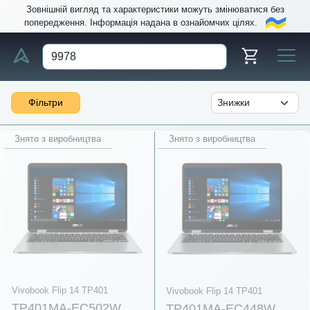
Зовнішній вигляд та характеристики можуть змінюватися без
попередження. Інформація надана в ознайомчих цілях.
Фільтри
Знято з виробництва
Знято з виробництва
Vivobook Flip 14 TP401
Vivobook Flip 14 TP401
TP401MA-EC502W
TP401MA-EC448W