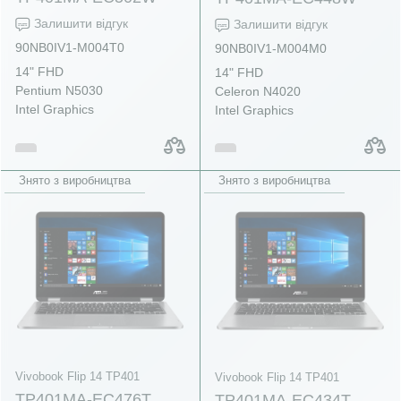
Залишити відгук
Залишити відгук
90NB0IV1-M004T0
90NB0IV1-M004M0
14" FHD
14" FHD
Pentium N5030
Celeron N4020
Intel Graphics
Intel Graphics
Знято з виробництва
Знято з виробництва
Vivobook Flip 14 TP401
Vivobook Flip 14 TP401
TP401MA-EC476T
TP401MA-EC434T