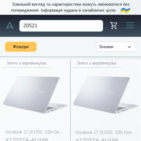
Зовнішній вигляд та характеристики можуть змінюватися без
попередження. Інформація надана в ознайомчих цілях.
Фільтри
Знято з виробництва
Знято з виробництва
Vivobook 17 (X1702, 12th Gen Intel)
Vivobook 17 (X1702, 12th Gen Intel)
X1702ZA-AU166
X1702ZA-AU166