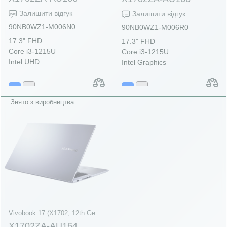
Залишити відгук
Залишити відгук
90NB0WZ1-M006N0
90NB0WZ1-M006R0
17.3" FHD
17.3" FHD
Core i3-1215U
Core i3-1215U
Intel UHD
Intel Graphics
Знято з виробництва
Vivobook 17 (X1702, 12th Gen Intel)
X1702ZA-AU164