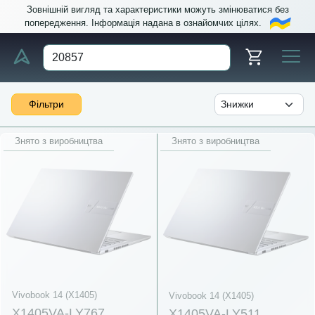
Зовнішній вигляд та характеристики можуть змінюватися без
попередження. Інформація надана в ознайомчих цілях.
Фільтри
Знято з виробництва
Знято з виробництва
Vivobook 14 (X1405)
Vivobook 14 (X1405)
X1405VA-LY767
X1405VA-LY511