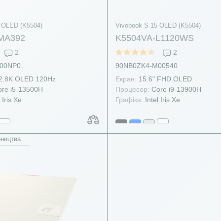
 OLED (K5504)
Vivobook S 15 OLED (K5504)
MA392
K5504VA-L1120WS
2
2
00NP0
90NB0ZK4-M00540
 2.8K OLED 120Hz
Екран:
15.6" FHD OLED
re i5-13500H
Процесор:
Core i9-13900H
 Iris Xe
Графіка:
Intel Iris Xe
бництва