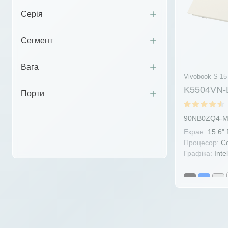
Серія
Сегмент
Вага
Vivobook S 15
K5504VN-
Порти
90NB0ZQ4-
Екран:
15.6"
Процесор:
Co
Графіка:
Inte