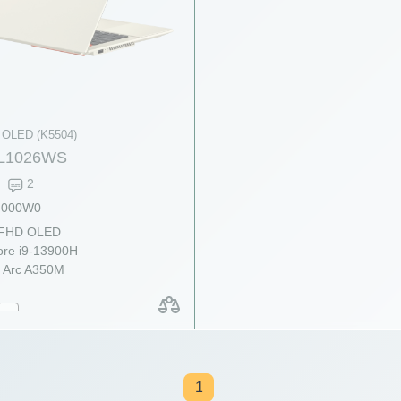
 OLED (K5504)
L1026WS
2
M000W0
 FHD OLED
re i9-13900H
l Arc A350M
1