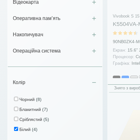
Відеокарта
Vivobook S 15
Оперативна пам’ять
K5504VA-
Накопичувач
90NB0ZK4-M
Екран:
15.6"
Операційна система
Процесор:
Co
Графіка:
Intel
Колір
Знято з виро
Чорний
(8)
Блакитний
(7)
Сріблястий
(5)
Білий
(4)