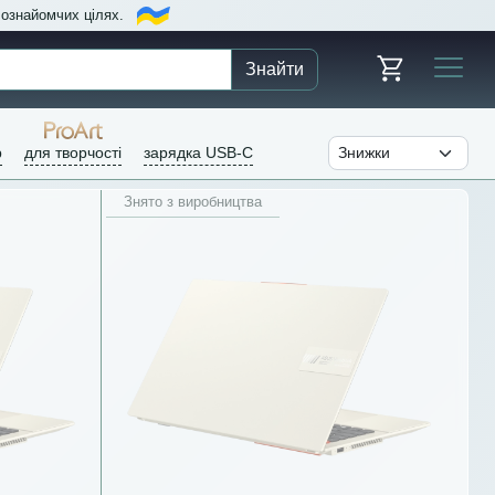
в ознайомчих цілях.
Знайти
р
для творчості
зарядка USB-C
Знято з виробництва