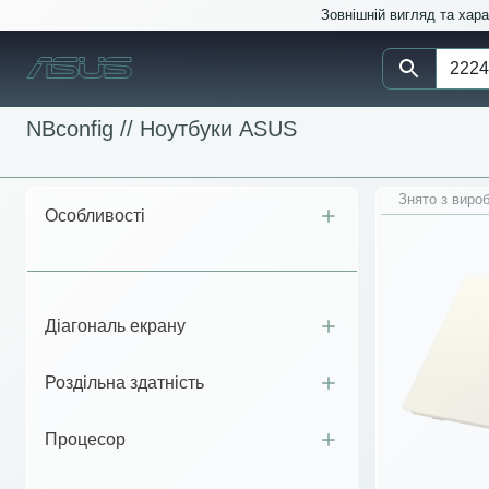
Зовнішній вигляд та хар
NBconfig //
Ноутбуки ASUS
Знято з виро
Особливості
Діагональ екрану
Роздільна здатність
Процесор