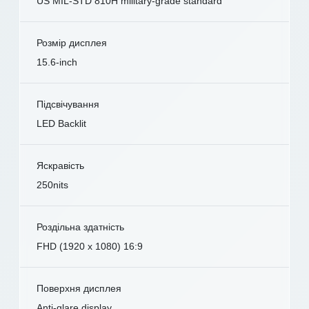
US MIL-STD 810H military-grade standard
Розмір дисплея
15.6-inch
Підсвічування
LED Backlit
Яскравість
250nits
Роздільна здатність
FHD (1920 x 1080) 16:9
Поверхня дисплея
Anti-glare display