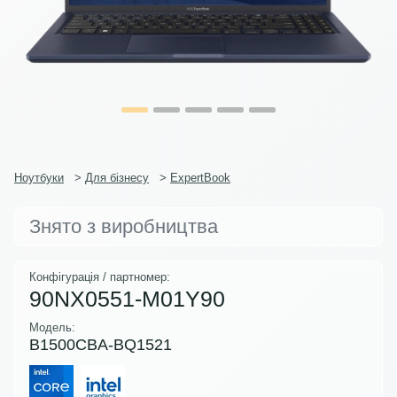
Ноутбуки
>
Для бізнесу
>
ExpertBook
Знято з виробництва
Конфігурація / партномер:
90NX0551-M01Y90
Модель:
B1500CBA-BQ1521