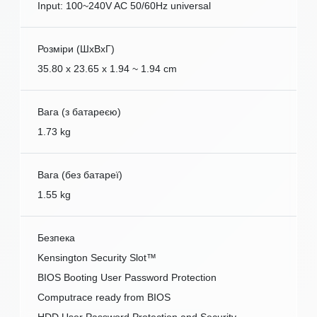
Input: 100~240V AC 50/60Hz universal
Розміри (ШxВxГ)
35.80 x 23.65 x 1.94 ~ 1.94 cm
Вага (з батареєю)
1.73 kg
Вага (без батареї)
1.55 kg
Безпека
Kensington Security Slot™
BIOS Booting User Password Protection
Computrace ready from BIOS
HDD User Password Protection and Security