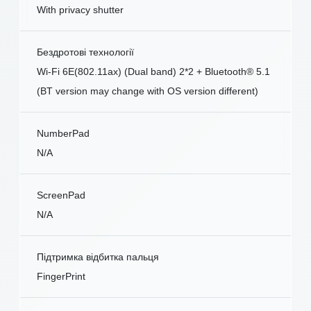
With privacy shutter
Бездротові технології
Wi-Fi 6E(802.11ax) (Dual band) 2*2 + Bluetooth® 5.1
(BT version may change with OS version different)
NumberPad
N/A
ScreenPad
N/A
Підтримка відбитка пальця
FingerPrint