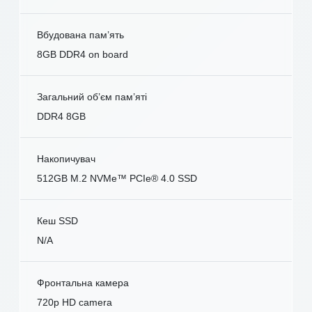
Вбудована пам’ять
8GB DDR4 on board
Загальний об’єм пам’яті
DDR4 8GB
Накопичувач
512GB M.2 NVMe™ PCIe® 4.0 SSD
Кеш SSD
N/A
Фронтальна камера
720p HD camera