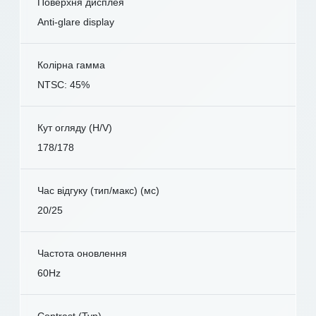
Поверхня дисплея
Anti-glare display
Колірна гамма
NTSC: 45%
Кут огляду (H/V)
178/178
Час відгуку (тип/макс) (мс)
20/25
Частота оновлення
60Hz
Contrast (Typ)