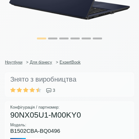
Ноутбуки
>
Для бізнесу
>
ExpertBook
Знято з виробництва
3
Конфігурація / партномер:
90NX05U1-M00KY0
Модель:
B1502CBA-BQ0496