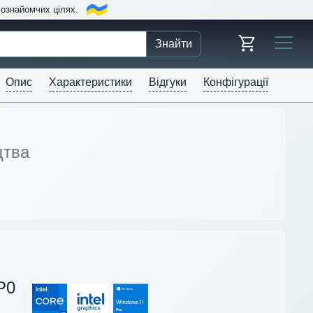
в ознайомчих цілях.
Знайти
Опис
Характеристики
Відгуки
Конфігурації
цтва
P0