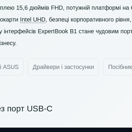
сплею 15,6 дюймів
FHD
, потужній платформі на 
еокарти
Intel UHD
, безпеці корпоративного рівня,
у інтерфейсів ExpertBook B1 стане чудовим по
знесу.
ті ASUS
Драйвери і застосунки
Посібник
з порт USB-C