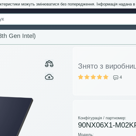
актеристики можуть змінюватися без попередження. Інформація надана 
th Gen Intel)
Знято з виробни
4
Конфігурація / партномер:
90NX06X1-M02K
Модель: