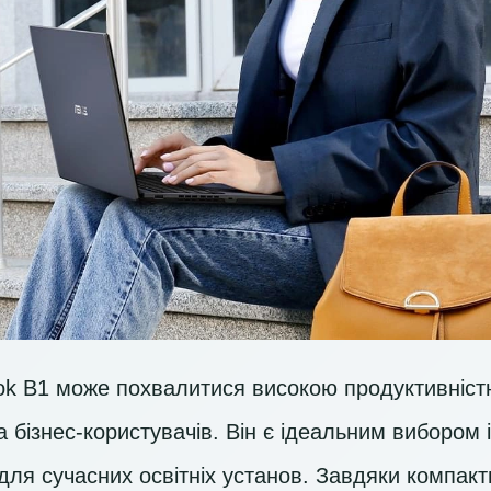
k B1 може похвалитися високою продуктивністю 
 бізнес-користувачів. Він є ідеальним вибором 
 для сучасних освітніх установ. Завдяки компак