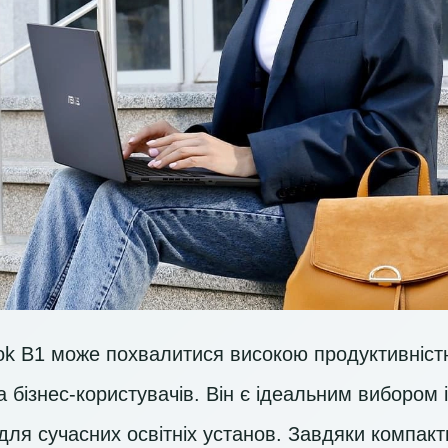
k B1 може похвалитися високою продуктивністю 
 бізнес-користувачів. Він є ідеальним вибором 
 для сучасних освітніх установ. Завдяки компак