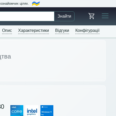
в ознайомчих цілях.
Знайти
Опис
Характеристики
Відгуки
Конфігурації
цтва
30