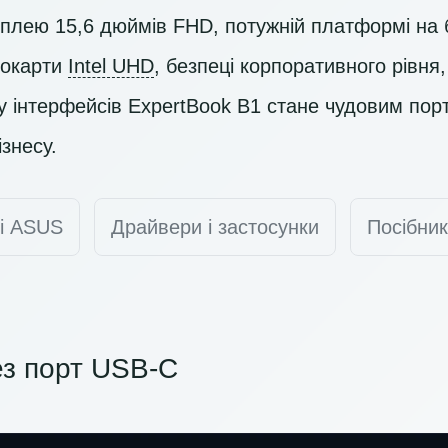
сплею 15,6 дюймів
FHD
, потужній платформі на 
еокарти
Intel UHD
, безпеці корпоративного рівня,
у інтерфейсів ExpertBook B1 стане чудовим по
знесу.
ті ASUS
Драйвери і застосунки
Посібник
з порт USB-C