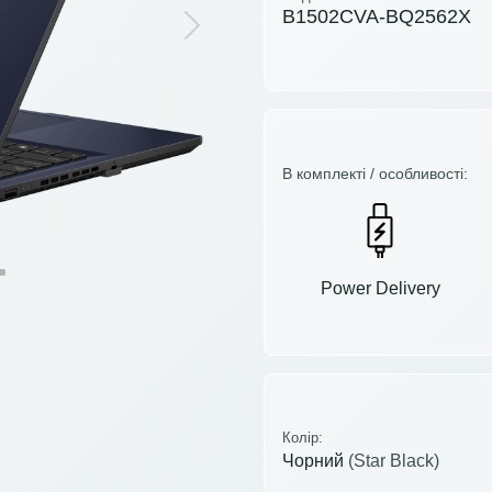
B1502CVA-BQ2562X
Next
В комплекті / особливості:
Power Delivery
Колір:
Чорний
(Star Black)