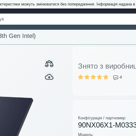
актеристики можуть змінюватися без попередження. Інформація надана 
th Gen Intel)
Знято з виробни
4
Конфігурація / партномер:
90NX06X1-M033
Модель: