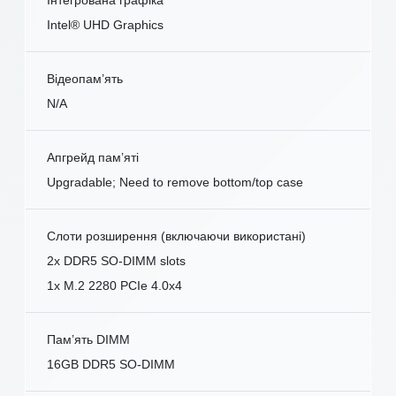
Інтегрована графіка
Intel® UHD Graphics
Відеопам’ять
N/A
Апгрейд пам’яті
Upgradable; Need to remove bottom/top case
Слоти розширення (включаючи використані)
2x DDR5 SO-DIMM slots
1x M.2 2280 PCIe 4.0x4
Пам’ять DIMM
16GB DDR5 SO-DIMM