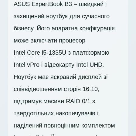
ASUS ExpertBook B3 – швидкий і
захищений ноутбук для сучасного
бізнесу. Його апаратна конфігурація
може включати процесор
Intel Core i5-1335U
з платформою
Intel vPro і відеокарту
Intel UHD
.
Ноутбук має яскравий дисплей зі
співвідношенням сторін 16:10,
підтримує масиви RAID 0/1 з
твердотільних накопичувачів і
наділений повноцінним комплектом