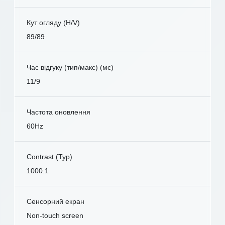
Кут огляду (H/V)
89/89
Час відгуку (тип/макс) (мс)
11/9
Частота оновлення
60Hz
Contrast (Typ)
1000:1
Сенсорний екран
Non-touch screen