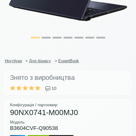
Ноутбуки
>
Для бізнесу
>
ExpertBook
Знято з виробництва
10
Конфігурація / партномер:
90NX0741-M00MJ0
Модель:
B3604CVF-Q90538