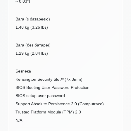
~ 0.83")
Вага (з батареєю)
1.48 kg (3.26 lbs)
Вага (без батареї)
1.29 kg (2.84 lbs)
Безпека
Kensington Security Slot™(7x 3mm)
BIOS Booting User Password Protection
BIOS setup user password
Support Absolute Persistence 2.0 (Computrace)
Trusted Platform Module (TPM) 2.0
N/A