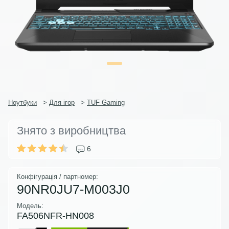
Ноутбуки
>
Для ігор
>
TUF Gaming
Знято з виробництва
6
Конфігурація / партномер:
90NR0JU7-M003J0
Модель:
FA506NFR-HN008