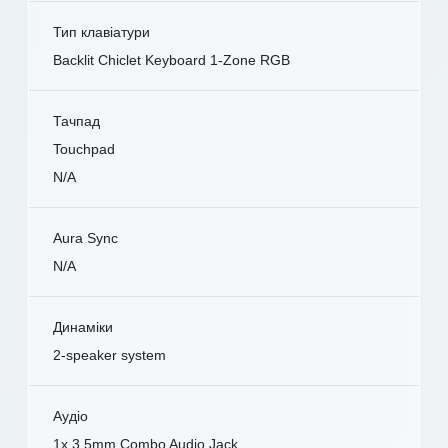
Тип клавіатури
Backlit Chiclet Keyboard 1-Zone RGB
Тачпад
Touchpad
N/A
Aura Sync
N/A
Динаміки
2-speaker system
Аудіо
1x 3.5mm Combo Audio Jack