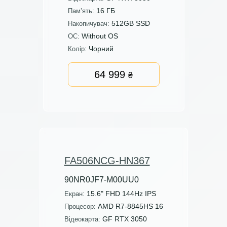
16 ГБ
Пам’ять:
512GB SSD
Накопичувач:
Without OS
ОС:
Чорний
Колір:
64 999
₴
FA506NCG-HN367
90NR0JF7-M00UU0
15.6" FHD 144Hz IPS
Екран:
AMD R7-8845HS 16
Процесор:
GF RTX 3050
Відеокарта: