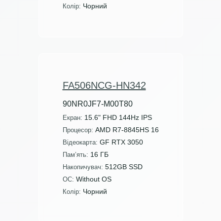
Чорний
Колір:
FA506NCG-HN342
90NR0JF7-M00T80
15.6" FHD 144Hz IPS
Екран:
AMD R7-8845HS 16
Процесор:
GF RTX 3050
Відеокарта:
16 ГБ
Пам’ять:
512GB SSD
Накопичувач:
Without OS
ОС:
Чорний
Колір: