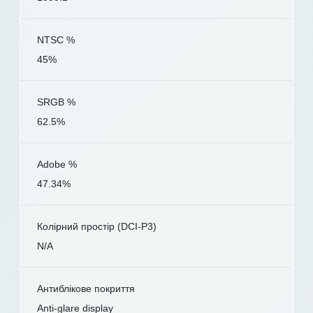
NTSC %
45%
SRGB %
62.5%
Adobe %
47.34%
Колірний простір (DCI-P3)
N/A
Антиблікове покриття
Anti-glare display