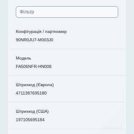
Конфігурація / партномер
90NR0JU7-M003J0
Модель
FA506NFR-HN008
Штрихкод (Європа)
4711387695180
Штрихкод (США)
197105695184