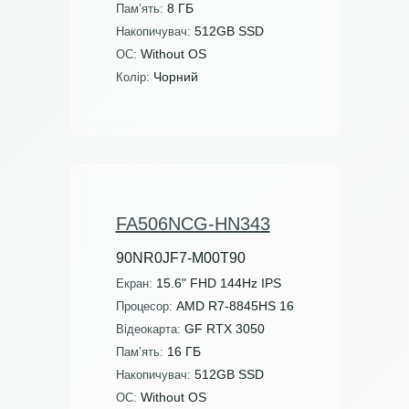
8 ГБ
Пам’ять:
512GB SSD
Накопичувач:
Without OS
ОС:
Чорний
Колір:
FA506NCG-HN343
90NR0JF7-M00T90
15.6" FHD 144Hz IPS
Екран:
AMD R7-8845HS 16
Процесор:
GF RTX 3050
Відеокарта:
16 ГБ
Пам’ять:
512GB SSD
Накопичувач:
Without OS
ОС: