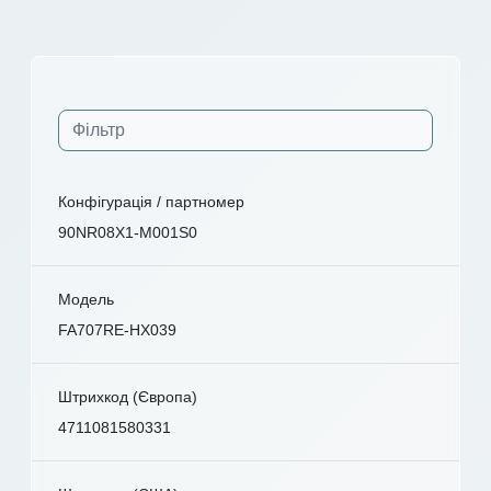
Конфігурація / партномер
90NR08X1-M001S0
Модель
FA707RE-HX039
Штрихкод (Європа)
4711081580331