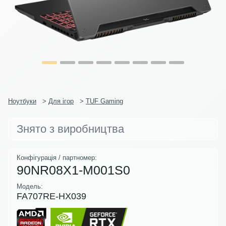
Ноутбуки
>
Для ігор
>
TUF Gaming
Знято з виробництва
Конфігурація / партномер:
90NR08X1-M001S0
Модель:
FA707RE-HX039