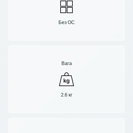
Без ОС
Вага
2.6 кг