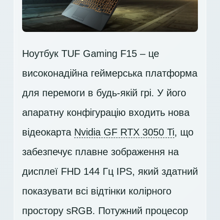
Ноутбук TUF Gaming F15 – це
високонадійна геймерська платформа
для перемоги в будь-якій грі. У його
апаратну конфігурацію входить нова
відеокарта
Nvidia GF RTX 3050 Ti
, що
забезпечує плавне зображення на
дисплеї
FHD 144 Гц IPS
, який здатний
показувати всі відтінки колірного
простору sRGB. Потужний процесор