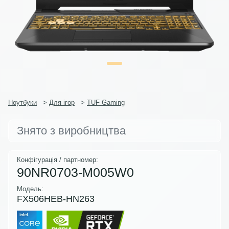
Ноутбуки
>
Для ігор
>
TUF Gaming
Знято з виробництва
Конфігурація / партномер:
90NR0703-M005W0
Модель:
FX506HEB-HN263