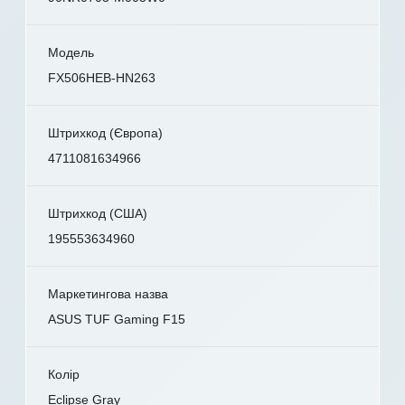
Модель
FX506HEB-HN263
Штрихкод (Європа)
4711081634966
Штрихкод (США)
195553634960
Маркетингова назва
ASUS TUF Gaming F15
Колір
Eclipse Gray