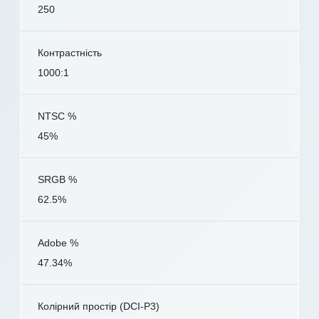
250
Контрастність
1000:1
NTSC %
45%
SRGB %
62.5%
Adobe %
47.34%
Колірний простір (DCI-P3)