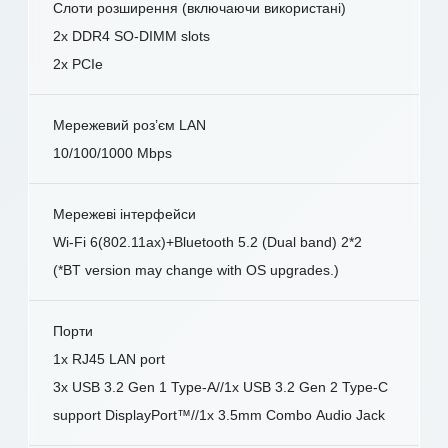
Слоти розширення (включаючи використані)
2x DDR4 SO-DIMM slots
2x PCIe
Мережевий роз’єм LAN
10/100/1000 Mbps
Мережеві інтерфейси
Wi-Fi 6(802.11ax)+Bluetooth 5.2 (Dual band) 2*2
(*BT version may change with OS upgrades.)
Порти
1x RJ45 LAN port
3x USB 3.2 Gen 1 Type-A//1x USB 3.2 Gen 2 Type-C
support DisplayPort™//1x 3.5mm Combo Audio Jack