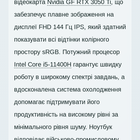
відеокарта
Nvidia GF RTX 3050 Ti
, що
забезпечує плавне зображення на
дисплеї
FHD 144 Гц IPS
, який здатний
показувати всі відтінки колірного
простору sRGB. Потужний процесор
Intel Core i5-11400H
гарантує швидку
роботу в широкому спектрі завдань, а
вдосконалена система охолодження
допомагає підтримувати його
продуктивність на високому рівні за
мінімального рівня шуму. Ноутбук
відповідає військово-промисловому