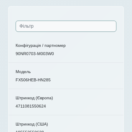
Конфігурація / партномер
90NR0703-M003W0
Модель
FX506HEB-HN285
Штрихкод (Європа)
4711081550624
Штрихкод (США)