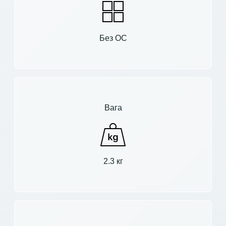
Без ОС
Вага
2.3 кг