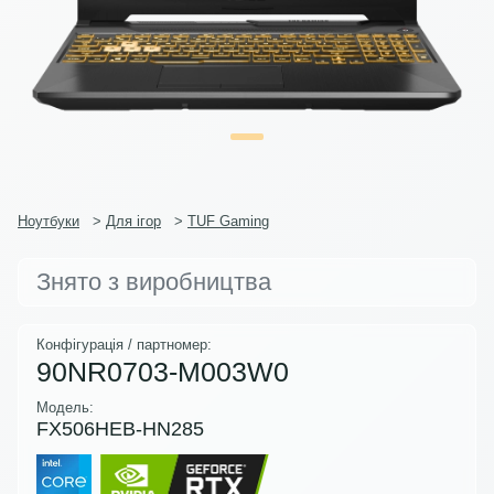
Ноутбуки
>
Для ігор
>
TUF Gaming
Знято з виробництва
Конфігурація / партномер:
90NR0703-M003W0
Модель:
FX506HEB-HN285