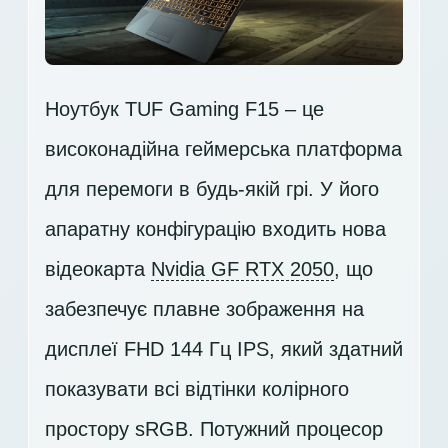
Ноутбук TUF Gaming F15 – це
високонадійна геймерська платформа
для перемоги в будь-якій грі. У його
апаратну конфігурацію входить нова
відеокарта
Nvidia GF RTX 2050
, що
забезпечує плавне зображення на
дисплеї
FHD 144 Гц IPS
, який здатний
показувати всі відтінки колірного
простору sRGB. Потужний процесор