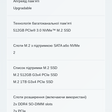
Апгрейд пам’яті
Upgradable
Технологія багатоканальної пам’яті
512GB PCIe® 3.0 NVMe™ M.2 SSD
Слоти M.2 з підтримкою SATA або NVMe
2
Список підтримки M.2 SSD
M.2 512GB G3x4 PCIe SSD
M.2 1TB G3x4 PCIe SSD
Слоти розширення (включаючи використані)
2x DDR4 SO-DIMM slots
2x PCIe