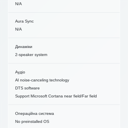
N/A
Aura Sync
N/A
Динаміки
2-speaker system
Аудіо
AI noise-canceling technology
DTS software
Support Microsoft Cortana near field/Far field
Операційна система
No preinstalled OS