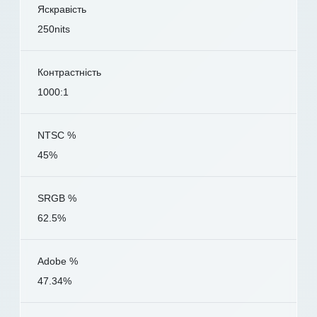
Яскравість
250nits
Контрастність
1000:1
NTSC %
45%
SRGB %
62.5%
Adobe %
47.34%