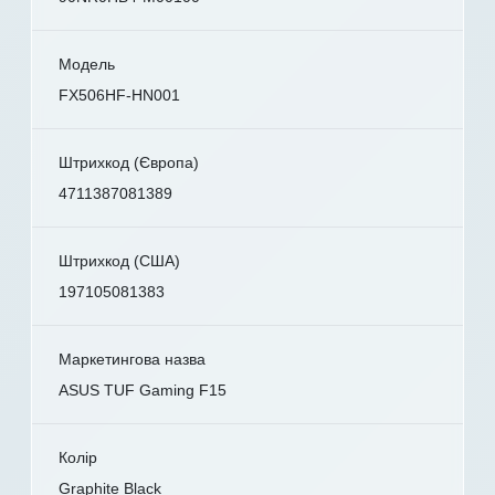
Модель
FX506HF-HN001
Штрихкод (Європа)
4711387081389
Штрихкод (США)
197105081383
Маркетингова назва
ASUS TUF Gaming F15
Колір
Graphite Black