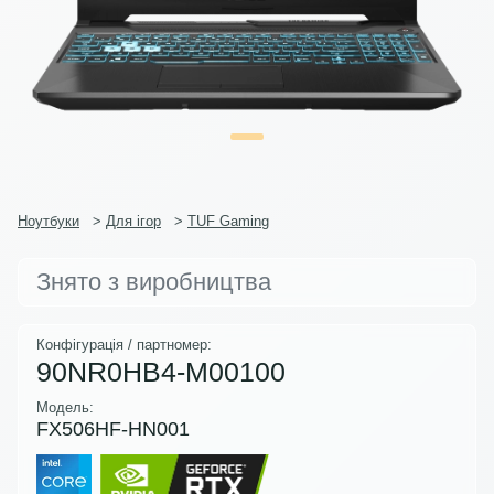
Ноутбуки
>
Для ігор
>
TUF Gaming
Знято з виробництва
Конфігурація / партномер:
90NR0HB4-M00100
Модель:
FX506HF-HN001