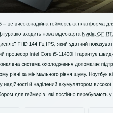
 – це високонадійна геймерська платформа для
нфігурацію входить нова відеокарта
Nvidia GF RT
дисплеї
FHD 144 Гц IPS
, який здатний показувати
ий процесор
Intel Core i5-11400H
гарантує швидк
сконалена система охолодження допомагає підт
ому рівні за мінімального рівня шуму. Ноутбук в
надійності й наділений акумулятором високої є
ором для геймерів, які постійно перебувають у 