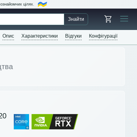
в ознайомчих цілях.
Знайти
Опис
Характеристики
Відгуки
Конфігурації
цтва
20