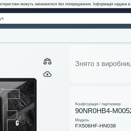
актеристики можуть змінюватися без попередження. Інформація надана 
Знято з виробни
Конфігурація / партномер:
90NR0HB4-M005
Модель:
FX506HF-HN038