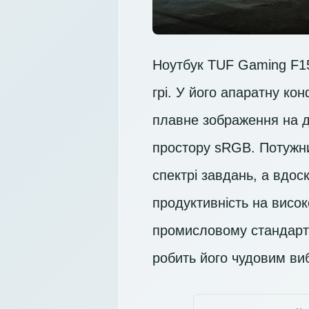
Ноутбук TUF Gaming F15
грі. У його апаратну ко
плавне зображення на 
простору sRGB. Потужн
спектрі завдань, а вдо
продуктивність на висок
промисловому стандарту 
робить його чудовим виб