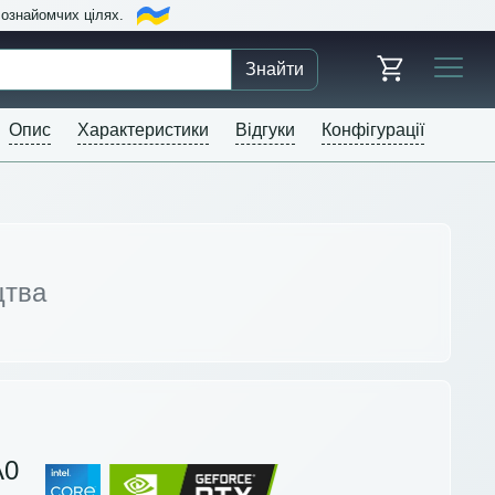
в ознайомчих цілях.
Знайти
Опис
Характеристики
Відгуки
Конфігурації
цтва
A0