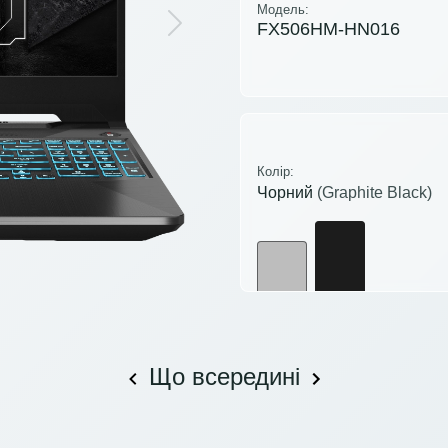
Модель:
FX506HM-HN016
Next
Колір:
Чорний
(Graphite Black)
Що всередині