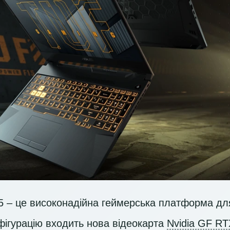
 – це високонадійна геймерська платформа для
нфігурацію входить нова відеокарта
Nvidia GF RT