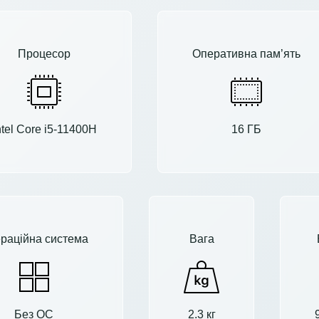
Процесор
Оперативна пам’ять
ntel Core i5-11400H
16 ГБ
раційна система
Вага
Без ОС
2.3 кг