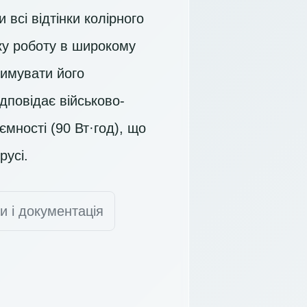
 всі відтінки колірного
у роботу в широкому
римувати його
ідповідає військово-
мності (90 Вт·год), що
русі.
и і документація