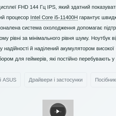
дисплеї
FHD 144 Гц IPS
, який здатний показувати
ий процесор
Intel Core i5-11400H
гарантує швидк
сконалена система охолодження допомагає підт
ому рівні за мінімального рівня шуму. Ноутбук в
надійності й наділений акумулятором високої є
ором для геймерів, які постійно перебувають у 
ті ASUS
Драйвери і застосунки
Посібник