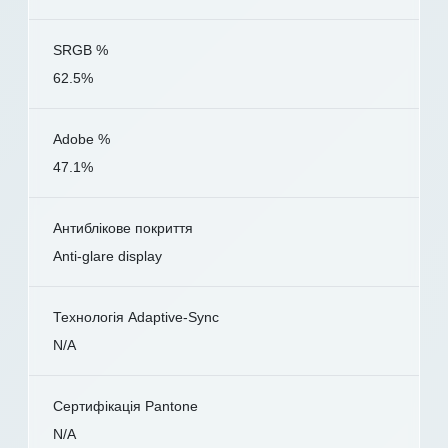
SRGB %
62.5%
Adobe %
47.1%
Антиблікове покриття
Anti-glare display
Технологія Adaptive-Sync
N/A
Сертифікація Pantone
N/A