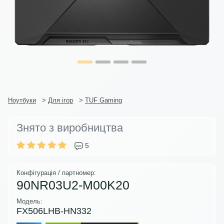
Ноутбуки
>
Для ігор
>
TUF Gaming
Знято з виробництва
5
Конфігурація / партномер:
90NR03U2-M00K20
Модель:
FX506LHB-HN332