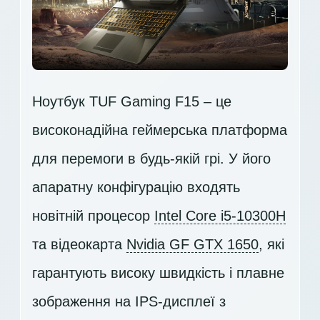
Ноутбук TUF Gaming F15 – це
високонадійна геймерська платформа
для перемоги в будь-якій грі. У його
апаратну конфігурацію входять
новітній процесор
Intel Core i5-10300H
та відеокарта
Nvidia GF GTX 1650
, які
гарантують високу швидкість і плавне
зображення на IPS-дисплеї з