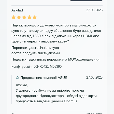
Azkilad
27.08.2025
Підкажіть,якщо я докуплю монітор з підтримкою g-
sync то у такому випадку збраження буде виводитися
напряму від 1660 tі при підключенні через HDMI або
type-c,чи через інтегровану карту?
Переваги:
довговічність,купа
слотів,продуктивність,дизайн
Недоліки:
відсутність перемикача MUX,охолодження
Конфігурація: 90NR0421-M05390
Представник компанії ASUS
27.08.2025
Azkilad,
У даного ноутбука нема пріорітетного чи
другорядного відеоадаптера - обидві відеокарти
працюють в тандемі (режим Optimus)