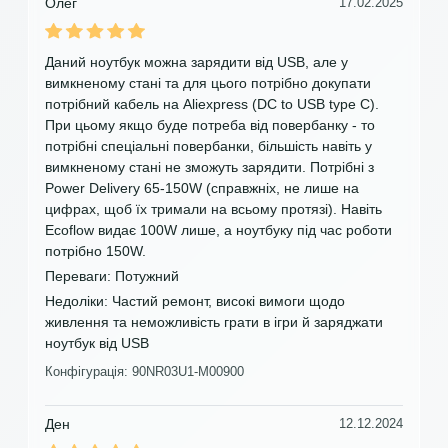
Олег
17.02.2025
Даний ноутбук можна зарядити від USB, але у
вимкненому стані та для цього потрібно докупати
потрібний кабель на Aliexpress (DC to USB type C).
При цьому якщо буде потреба від повербанку - то
потрібні спеціальні повербанки, більшість навіть у
вимкненому стані не зможуть зарядити. Потрібні з
Power Delivery 65-150W (справжніх, не лише на
цифрах, щоб їх тримали на всьому протязі). Навіть
Ecoflow видає 100W лише, а ноутбуку під час роботи
потрібно 150W.
Переваги:
Потужний
Недоліки:
Частий ремонт, високі вимоги щодо
живлення та неможливість грати в ігри й заряджати
ноутбук від USB
Конфігурація: 90NR03U1-M00900
Ден
12.12.2024