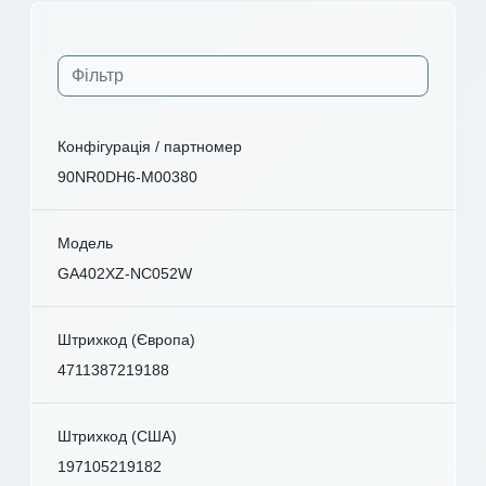
Конфігурація / партномер
90NR0DH6-M00380
Модель
GA402XZ-NC052W
Штрихкод (Європа)
4711387219188
Штрихкод (США)
197105219182