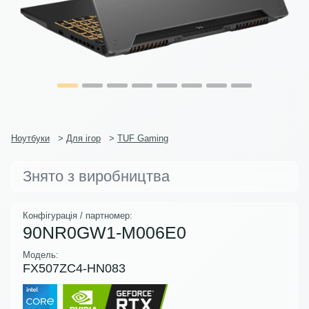
Ноутбуки
>
Для ігор
>
TUF Gaming
Знято з виробництва
Конфігурація / партномер:
90NR0GW1-M006E0
Модель:
FX507ZC4-HN083