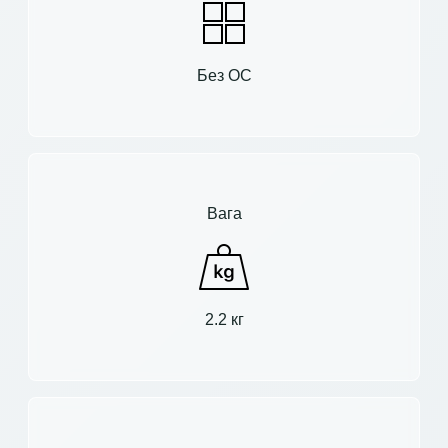
Без ОС
Вага
2.2 кг